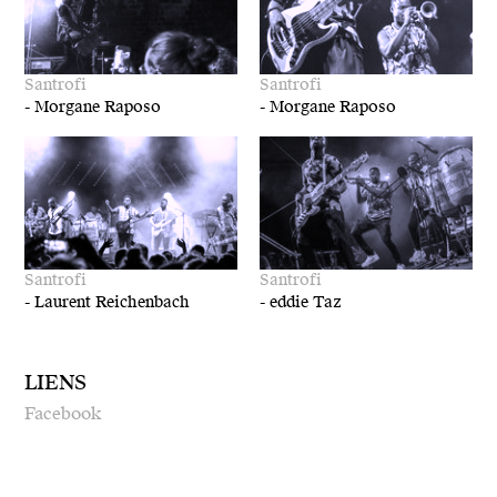
Santrofi
Santrofi
-
Morgane Raposo
-
Morgane Raposo
Santrofi
Santrofi
-
Laurent Reichenbach
-
eddie Taz
LIENS
Facebook