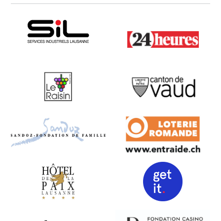
SIL
24 heures
Hôtel Le Raisin
Canton de Vaud
Fondation Philanthropique
Loterie Romande
Famille Sandoz
Hôtel de la Paix
Get it Studio