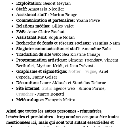
Exploitation
: Benoît Meylan
Staff
: Anastasia Nicolier
Assistanat staff
: Marion Rouge
Communication et partenaires
: Yoann Favre
Relations médias
: Gilles Valet
F&B
: Anne-Claire Rochat
Assistanat F&B
: Sophie Nolan
Recherche de fonds et réseaux sociaux
: Yasmina Naïm
Stagiaire communication et staff
: Amandine Bula
Traduction du site web:
Bea Kristine Canapi
Programmation artistique
: Simone Toendury, Vincent
Bertholet, Myriam Kridi, et Jean Prévost.
Graphisme et signalétique
:
Notter + Vigne
, Ariel
Cepeda, Fanny Geiser
Décoration:
Laure Akkash et Stanislas Delarue
Site internet
:
:ratio
agence web - Simon Farine,
Cruncher
- Marco Bonetti
Météorologue:
François Mettra
Ainsi que toutes les autres personnes - rémunérées,
bénévoles et prestataires - trop nombreuses pour être toutes
mentionnées ici, mais qui sont tout autant essentielles et