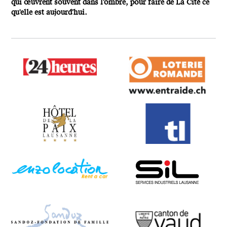
qui œuvrent souvent dans l'ombre, pour faire de La Cité ce
qu'elle est aujourd'hui.
24 heures
Loterie Romande
Hôtel de la Paix
TL
Enzo Location
SIL