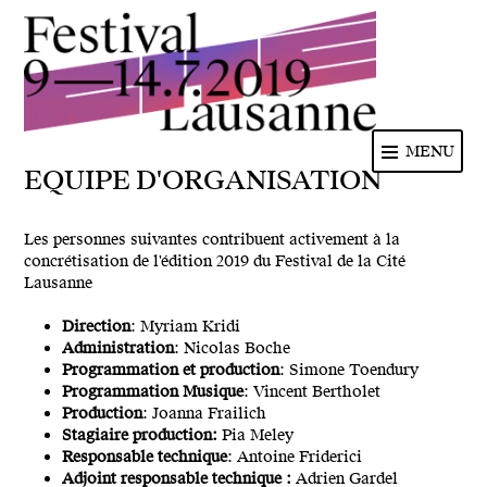
Festival de la cité de Lausanne -
MENU
du 4 au 9 juillet 2017 - 46ème
EQUIPE D'ORGANISATION
édition
Les personnes suivantes contribuent activement à la
concrétisation de l'édition 2019 du Festival de la Cité
Lausanne
Direction
: Myriam Kridi
Administration
: Nicolas Boche
Programmation et production
: Simone Toendury
Programmation Musique
: Vincent Bertholet
Production
: Joanna Frailich
Stagiaire production:
Pia Meley
Responsable technique
: Antoine Friderici
Adjoint responsable technique :
Adrien Gardel