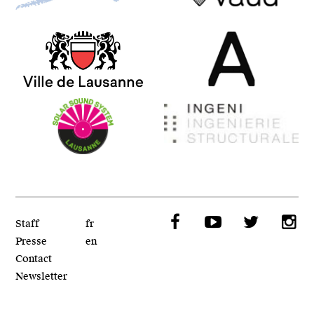
Fondation Philanthropique
Canton de Vaud
Famille Sandoz
Ville de Lausanne
Bureau A
Solar Sound System
Ingeni
Facebook
YouTube
Twitt
I
Staff
fr
Presse
en
Contact
Newsletter