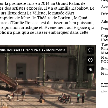
Disp
r la première fois en 2014 au Grand Palais de
Avec
 des artistes exposés, Il y a et Emilia Kabakov. Le
eurs lieux dont La Villette, le musée d’Art
Dév
mpidou de Metz, le Théâtre de Lorient, le Quai
Adm
force d’Emilie Rousset est de tisser un lien puissant,
oposition artistique et l’événement ou l’espace qui
Pro
ublic n’a plus qu’à se laisser embarquer dans cette
Copr
L’A
Thea
Réu
MAC
Mar
POC 
Sout
Fran
LI
Site