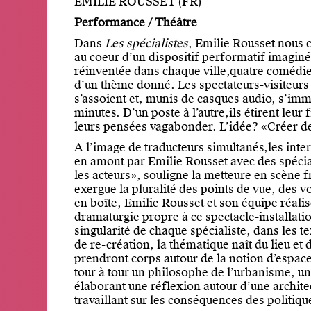
EMILIE ROUSSET (FR)
Performance / Théâtre
Dans
Les spécialistes
, Emilie Rousset nous c
au coeur d’un dispositif performatif imaginé
réinventée dans chaque ville,quatre comédien
d’un thème donné. Les spectateurs-visiteurs 
s’assoient et, munis de casques audio, s’im
minutes. D’un poste à l’autre,ils étirent leur
leurs pensées vagabonder. L’idée? «Créer de
A l’image de traducteurs simultanés,les inter
en amont par Emilie Rousset avec des spécial
les acteurs», souligne la metteure en scène 
exergue la pluralité des points de vue, des v
en boîte, Emilie Rousset et son équipe réali
dramaturgie propre à ce spectacle-installati
singularité de chaque spécialiste, dans les 
de re-création, la thématique naît du lieu et
prendront corps autour de la notion d’espace
tour à tour un philosophe de l’urbanisme, un
élaborant une réflexion autour d’une archit
travaillant sur les conséquences des politique