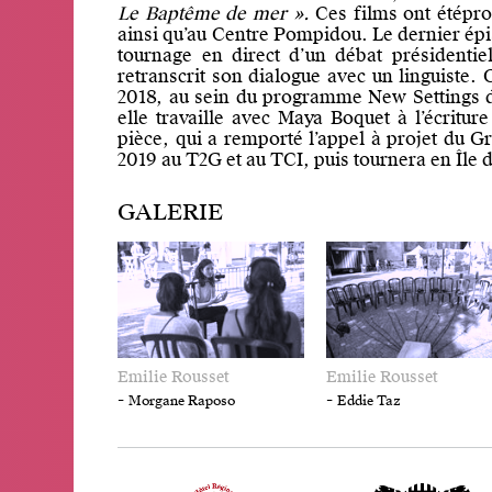
Le Bapt
ême de mer ».
Ces films ont étépro
ainsi qu’au Centre Pompidou. Le dernier ép
tournage en direct d’un débat présidentie
retranscrit son dialogue avec un linguiste. 
2018, au sein du programme New Settings d
elle travaille avec Maya Boquet à l’écritu
pièce, qui a remporté l’appel à projet du G
2019 au T2G et au TCI, puis tournera en Île 
GALERIE
Emilie Rousset
Emilie Rousset
-
-
Morgane Raposo
Eddie Taz