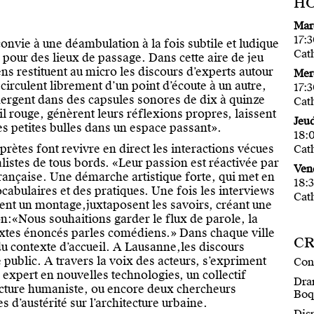
HO
Mard
17:3
onvie à une déambulation à la fois subtile et ludique
Cat
 pour des lieux de passage. Dans cette aire de jeu
s restituent au micro les discours d’experts autour
Merc
circulent librement d’un point d’écoute à un autre,
17:3
mergent dans des capsules sonores de dix à quinze
Cat
 fil rouge, génèrent leurs réflexions propres, laissent
Jeud
s petites bulles dans un espace passant».
18:0
prètes font revivre en direct les interactions vécues
Cat
istes de tous bords. «Leur passion est réactivée par
Vend
française. Une démarche artistique forte, qui met en
18:3
ocabulaires et des pratiques. Une fois les interviews
Cat
sent un montage,juxtaposent les savoirs, créant une
on:«Nous souhaitions garder le flux de parole, la
textes énoncés parles comédiens.» Dans chaque ville
CR
 du contexte d’accueil. A Lausanne,les discours
 public. A travers la voix des acteurs, s’expriment
Con
 expert en nouvelles technologies, un collectif
Dra
ecture humaniste, ou encore deux chercheurs
Boq
s d’austérité sur l’architecture urbaine.