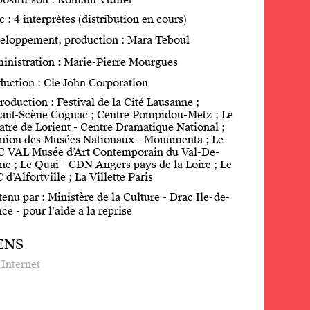
ositif son : Romain Vuillet
 : 4 interprètes (distribution en cours)
eloppement, production : Mara Teboul
inistration
:
Marie-Pierre Mourgues
duction : Cie John Corporation
oduction : Festival de la Cité Lausanne ;
vant-Scène Cognac ; Centre Pompidou-Metz ; Le
tre de Lorient - Centre Dramatique National ;
nion des Musées Nationaux - Monumenta ; Le
 VAL Musée d’Art Contemporain du Val-De-
ne ; Le Quai - CDN Angers pays de la Loire ; Le
d’Alfortville ; La Villette Paris
enu par : Ministère de la Culture - Drac Ile-de-
ce - pour l’aide a la reprise
ENS
 Internet