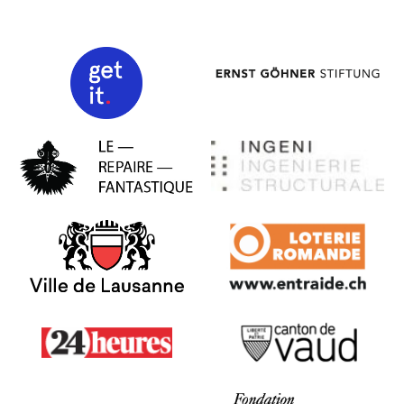
Campari
Fondation Nicati-De Luze
Get it Studio
Ernst Göhner Stiftung
Repaire Fantastique
Ingeni
Ville de Lausanne
Loterie Romande
24 heures
Canton de Vaud